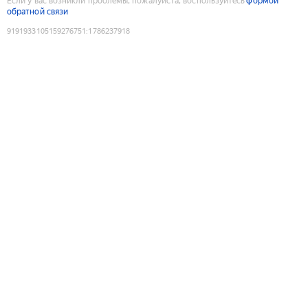
Если у вас возникли проблемы, пожалуйста, воспользуйтесь
формой
обратной связи
9191933105159276751
:
1786237918